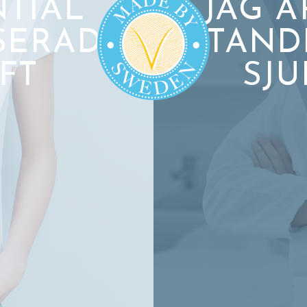
NTIAL
JAG Ä
SERAD
TAND
FT
SJ