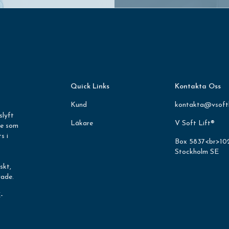
Quick Links
Kontakta Oss
Kund
kontakta@vsoftl
slyft
Läkare
V Soft Lift®
ne som
s i
Box 5837<br>10
Stockholm SE
skt,
rade.
-