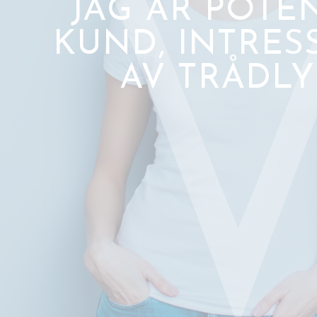
JAG ÄR POTE
KUND, INTRES
AV TRÅDLY